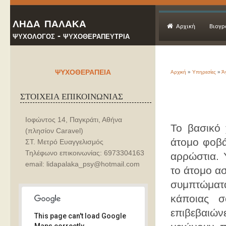
ληδα παλακα
Αρχική
Βιογρ
ψυχολογος - ψυχοθεραπευτρια
ψυχοθεραπεια
Αρχική
»
Υπηρεσίες
»
Ά
ΣΤΟΙΧΕΙΑ ΕΠΙΚΟΙΝΩΝΙΑΣ
Ιοφώντος 14, Παγκράτι, Αθήνα
Το βασικό 
(πλησίον Caravel)
άτομο φοβά
ΣΤ. Μετρό Ευαγγελισμός
Τηλέφωνο επικοινωνίας: 6973304163
αρρώστια. 
email: lidapalaka_psy@hotmail.com
το άτομο ασ
συμπτώματα
κάποιας σ
επιβεβαιώνε
This page can't load Google
Maps correctly.