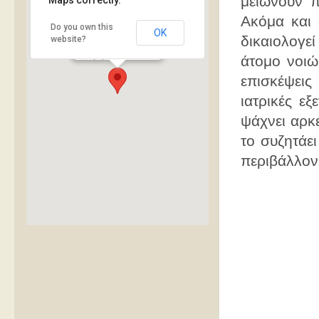
μειώνουν π
Ακόμα και 
Λήδα Παλάκα -
Do you own this
OK
Ψυχολόγος
δικαιολογε
website?
Ιοφώντος 14,
Παγκράτι
άτομο νοιώ
επισκέψεις
ιατρικές εξ
ψάχνει αρκε
το συζητάε
περιβάλλον
embed google maps
terms and conditions generator